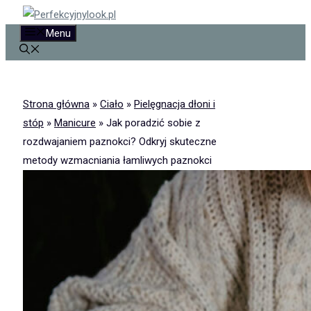
Przejdź
do
Menu
treści
Strona główna
»
Ciało
»
Pielęgnacja dłoni i
stóp
»
Manicure
»
Jak poradzić sobie z
rozdwajaniem paznokci? Odkryj skuteczne
metody wzmacniania łamliwych paznokci