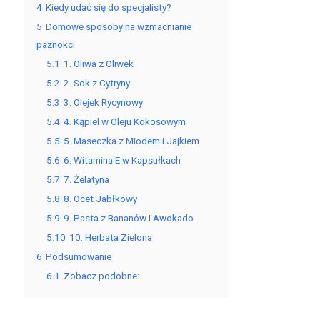
4
Kiedy udać się do specjalisty?
5
Domowe sposoby na wzmacnianie
paznokci
5.1
1. Oliwa z Oliwek
5.2
2. Sok z Cytryny
5.3
3. Olejek Rycynowy
5.4
4. Kąpiel w Oleju Kokosowym
5.5
5. Maseczka z Miodem i Jajkiem
5.6
6. Witamina E w Kapsułkach
5.7
7. Żelatyna
5.8
8. Ocet Jabłkowy
5.9
9. Pasta z Bananów i Awokado
5.10
10. Herbata Zielona
6
Podsumowanie
6.1
Zobacz podobne: