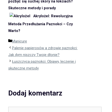
pozbyć się suchej skóry na łokciach?
Skuteczne metody i porady
Akrylożel: Rewolucyjna
Metoda Przedłużania Paznokci – Czy
Warto?
Kategorie
Manicure
Palenie papierosów a zdrowie paznokci:
Jak dym niszczy Twoje dłonie?
Łuszczyca paznokci: Objawy, leczenie i
skuteczne metody
Dodaj komentarz
Komentarz