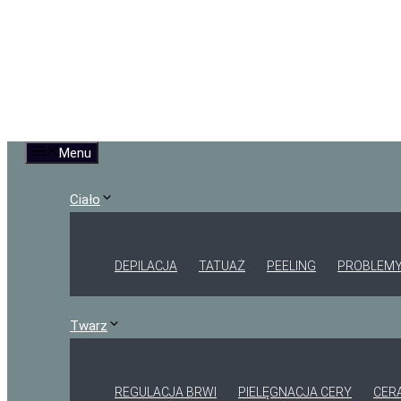
Menu
Ciało
DEPILACJA
TATUAŻ
PEELING
PROBLEMY
Twarz
REGULACJA BRWI
PIELĘGNACJA CERY
CER