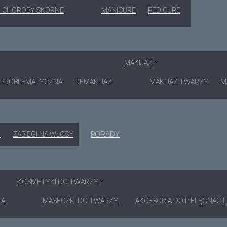
I CHOROBY SKÓRNE
MANICURE
PEDICURE
MAKIJAŻ
 PROBLEMATYCZNA
DEMAKIJAŻ
MAKIJAŻ TWARZY
M
PORADY
I
ZABIEGI NA WŁOSY
KOSMETYKI DO TWARZY
ŁA
MASECZKI DO TWARZY
AKCESORIA DO PIELĘGNACJI