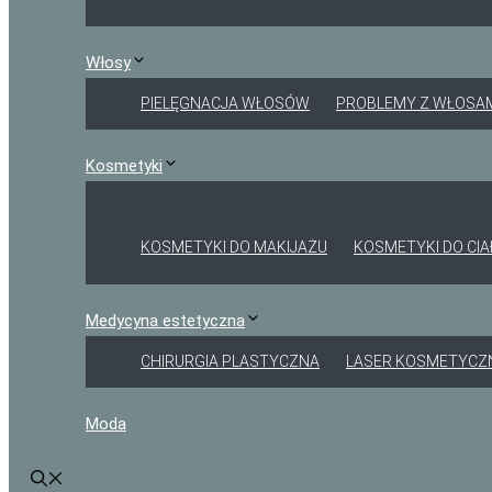
Włosy
PIELĘGNACJA WŁOSÓW
PROBLEMY Z WŁOSA
Kosmetyki
KOSMETYKI DO MAKIJAŻU
KOSMETYKI DO CIA
Medycyna estetyczna
CHIRURGIA PLASTYCZNA
LASER KOSMETYCZ
Moda