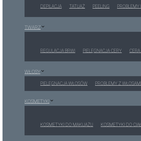
DEPILACJA
TATUAŻ
PEELING
PROBLEMY 
TWARZ
REGULACJA BRWI
PIELĘGNACJA CERY
CERA
WŁOSY
PIELĘGNACJA WŁOSÓW
PROBLEMY Z WŁOSAM
KOSMETYKI
KOSMETYKI DO MAKIJAŻU
KOSMETYKI DO CIA