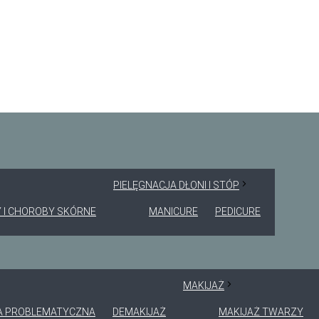
PIELĘGNACJA DŁONI I STÓP
 I CHOROBY SKÓRNE
MANICURE
PEDICURE
MAKIJAŻ
A PROBLEMATYCZNA
DEMAKIJAŻ
MAKIJAŻ TWARZY