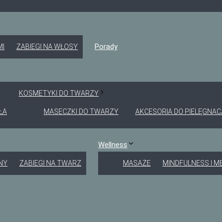
Porady
MI
ZABIEGI NA WŁOSY
KOSMETYKI DO TWARZY
ŁA
MASECZKI DO TWARZY
AKCESORIA DO PIELĘGNAC
Wellness
NY
ZABIEGI NA TWARZ
MASAŻE
MINDFULNESS I M