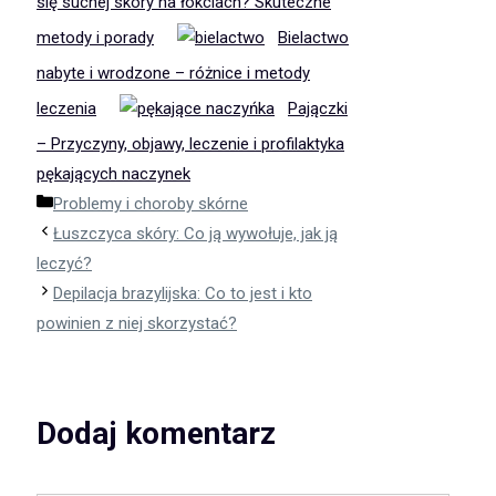
się suchej skóry na łokciach? Skuteczne
metody i porady
Bielactwo
nabyte i wrodzone – różnice i metody
leczenia
Pajączki
– Przyczyny, objawy, leczenie i profilaktyka
pękających naczynek
Kategorie
Problemy i choroby skórne
Łuszczyca skóry: Co ją wywołuje, jak ją
leczyć?
Depilacja brazylijska: Co to jest i kto
powinien z niej skorzystać?
Dodaj komentarz