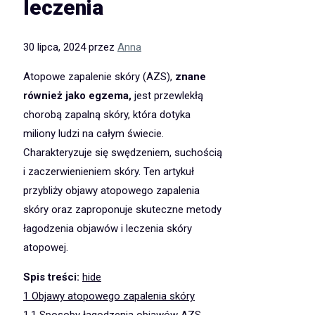
leczenia
30 lipca, 2024
przez
Anna
Atopowe zapalenie skóry (AZS),
znane
również jako egzema,
jest przewlekłą
chorobą zapalną skóry, która dotyka
miliony ludzi na całym świecie.
Charakteryzuje się swędzeniem, suchością
i zaczerwienieniem skóry. Ten artykuł
przybliży objawy atopowego zapalenia
skóry oraz zaproponuje skuteczne metody
łagodzenia objawów i leczenia skóry
atopowej.
Spis treści:
hide
1
Objawy atopowego zapalenia skóry
1.1
Sposoby łagodzenia objawów AZS