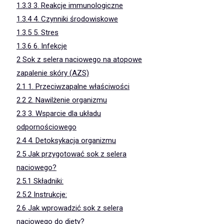
1.3.3
3. Reakcje immunologiczne
1.3.4
4. Czynniki środowiskowe
1.3.5
5. Stres
1.3.6
6. Infekcje
2
Sok z selera naciowego na atopowe
zapalenie skóry (AZS)
2.1
1. Przeciwzapalne właściwości
2.2
2. Nawilżenie organizmu
2.3
3. Wsparcie dla układu
odpornościowego
2.4
4. Detoksykacja organizmu
2.5
Jak przygotować sok z selera
naciowego?
2.5.1
Składniki:
2.5.2
Instrukcje:
2.6
Jak wprowadzić sok z selera
naciowego do diety?