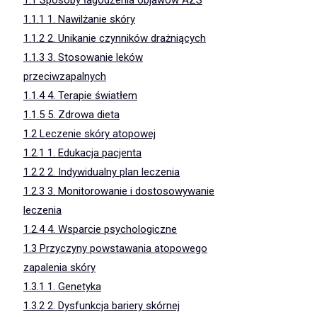
1.1.1
1. Nawilżanie skóry
1.1.2
2. Unikanie czynników drażniących
1.1.3
3. Stosowanie leków
przeciwzapalnych
1.1.4
4. Terapie światłem
1.1.5
5. Zdrowa dieta
1.2
Leczenie skóry atopowej
1.2.1
1. Edukacja pacjenta
1.2.2
2. Indywidualny plan leczenia
1.2.3
3. Monitorowanie i dostosowywanie
leczenia
1.2.4
4. Wsparcie psychologiczne
1.3
Przyczyny powstawania atopowego
zapalenia skóry
1.3.1
1. Genetyka
1.3.2
2. Dysfunkcja bariery skórnej