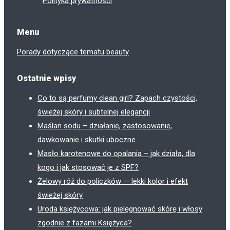
Polityka prywatności
Menu
Porady dotyczące tematu beauty
Ostatnie wpisy
Co to są perfumy clean girl? Zapach czystości,
świeżej skóry i subtelnej elegancji
Maślan sodu – działanie, zastosowanie,
dawkowanie i skutki uboczne
Masło karotenowe do opalania – jak działa, dla
kogo i jak stosować je z SPF?
Żelowy róż do policzków — lekki kolor i efekt
świeżej skóry
Uroda księżycowa: jak pielęgnować skórę i włosy
zgodnie z fazami Księżyca?