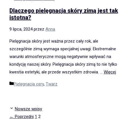
Dlaczego pielęgnacja skóry zimą jest tak
istotna?
9 lipca, 2024
przez
Anna
Pielęgnacja skóry jest ważna przez cały rok, ale
szczególnie zimą wymaga specjalnej uwagi. Ekstremalne
warunki atmosferyczne mogą negatywnie wpływać na
kondycję naszej skóry. Pielęgnacja skóry zimą to nie tylko
kwestia estetyki, ale przede wszystkim zdrowia. …
Więcej
Kategorie
Pielęgnacja cery
,
Twarz
Nowsze wpisy
Page
Page
←
Poprzedni
1
2