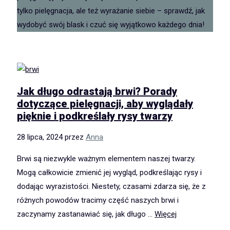
tylko pielęgnacja, ale też wyrażanie siebie – sprawdź, jak
wydobyć swój blask i czuć się wyjątkowo każdego dnia!
Jak długo odrastają brwi? Porady
dotyczące pielęgnacji, aby wyglądały
pięknie i podkreślały rysy twarzy
28 lipca, 2024
przez
Anna
Brwi są niezwykle ważnym elementem naszej twarzy.
Mogą całkowicie zmienić jej wygląd, podkreślając rysy i
dodając wyrazistości. Niestety, czasami zdarza się, że z
różnych powodów tracimy część naszych brwi i
zaczynamy zastanawiać się, jak długo …
Więcej