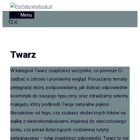
Przejdź
do
Menu
treści
Twarz
W kategorii Twarz znajdziesz wszystko, co pomoże Ci
zadbać o zdrowy i promienny wygląd. Poruszamy tematy
pielęgnacji skóry, podpowiadamy, jak dobrać odpowiednie
kosmetyki do swojego typu cery, oraz zdradzamy sekrety
makijażu, który podkreśli Twoje naturalne piękno.
Niezależnie od tego, czy szukasz skutecznych trików na
walkę z niedoskonałościami, inspiracji do wieczorowego
looku, czy porad dotyczących codziennej rutyny
pielęgnacyjnej – tutaj znajdziesz odpowiedzi. Twarz to nie