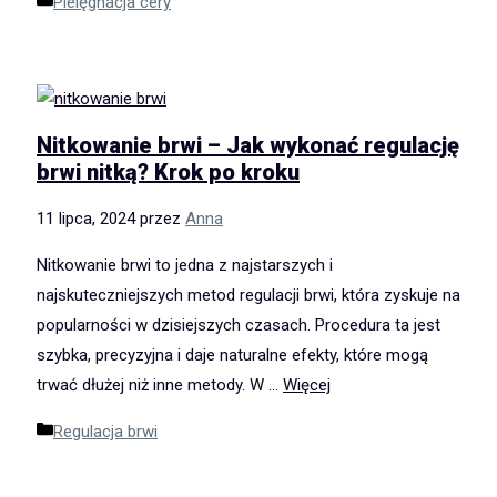
Kategorie
Pielęgnacja cery
Nitkowanie brwi – Jak wykonać regulację
brwi nitką? Krok po kroku
11 lipca, 2024
przez
Anna
Nitkowanie brwi to jedna z najstarszych i
najskuteczniejszych metod regulacji brwi, która zyskuje na
popularności w dzisiejszych czasach. Procedura ta jest
szybka, precyzyjna i daje naturalne efekty, które mogą
trwać dłużej niż inne metody. W …
Więcej
Kategorie
Regulacja brwi